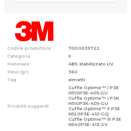
Codice produttore
7000039722
Categoria
II
Materiale
ABS stabilizzato UV
Peso (gr)
360
Tag
elmetti
Cuffie Optime™ I P3E
H510P3E-405-GU
Cuffie Optime™ I P3K
H510P3K-405-GU
Prodotti suggeriti
Cuffie Optime™ II P3E
H520P3E-410-GQ
Cuffie Optime™ III P3E
H540P3E-413-SV