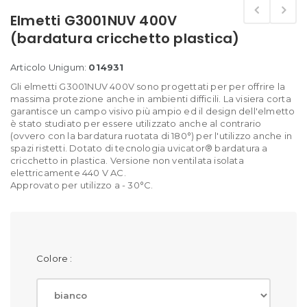
Elmetti G3001NUV 400V
(bardatura cricchetto plastica)
Articolo Unigum:
014931
Gli elmetti G3001NUV 400V sono progettati per per offrire la
massima protezione anche in ambienti difficili. La visiera corta
garantisce un campo visivo più ampio ed il design dell'elmetto
è stato studiato per essere utilizzato anche al contrario
(ovvero con la bardatura ruotata di 180°) per l'utilizzo anche in
spazi ristetti. Dotato di tecnologia uvicator® bardatura a
cricchetto in plastica. Versione non ventilata isolata
elettricamente 440 V AC.
Approvato per utilizzo a - 30°C.
Colore :