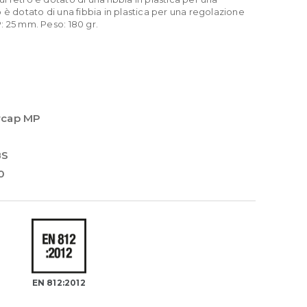
 è dotato di una fibbia in plastica per una regolazione
: 25 mm. Peso: 180 gr.
rcap MP
BS
0
EN 812:2012