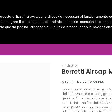
Normative
Come funziona
Download
Con
questo utilizzati si avvalgono di cookie necessari al funzionamento ed uti
iù o negare il consenso a tutti o ad alcuni cookie, consulta la
cookie p
o questa pagina, cliccando su un link o proseguendo la navigazione 
ap MP (visiera 25 mm) da Lavoro
« Indietro
Berretti Aircap
Articolo Unigum:
033134
La nuova gamma di berretti Air
dell’utilizzatore e proteggerlo 
gamma Aircap è concepita con 
calotta interna flessibile in A
capo (52-65mm), con una venti
sulla calotta che sulla visiera.