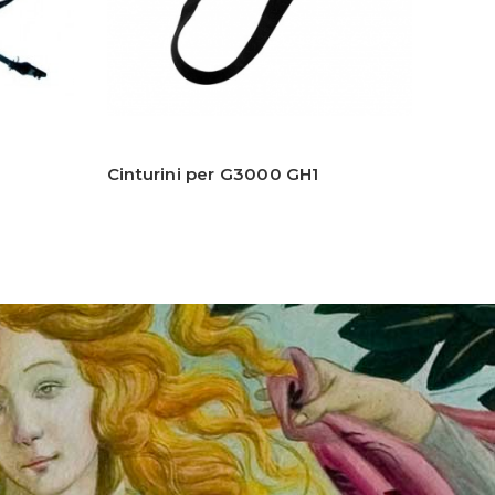
Cinturini per G3000 GH1
Cintu