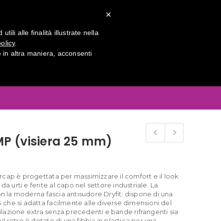
×
tatti
li alle finalità illustrate nella
olicy
.
in altra maniera, acconsenti
Home
TESTA
 MP (visiera 25 mm)
cap è progettata per massimizzare il comfort e il look
da urti e ferite al capo nel settore industriale. La
la moderna fascia antisudore Dryfit; dispone di una
BS che si adatta facilmente alle diverse dimensioni del
lazione extra senza precedenti e bande rifrangenti sia
 Sul retro è dotato di una fibbia in plastica per una