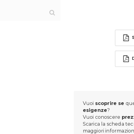
Sc
Di
Vuoi
scoprire se
que
esigenze
?
Vuoi conoscere
prez
Scarica la scheda tec
maggiori informazioni