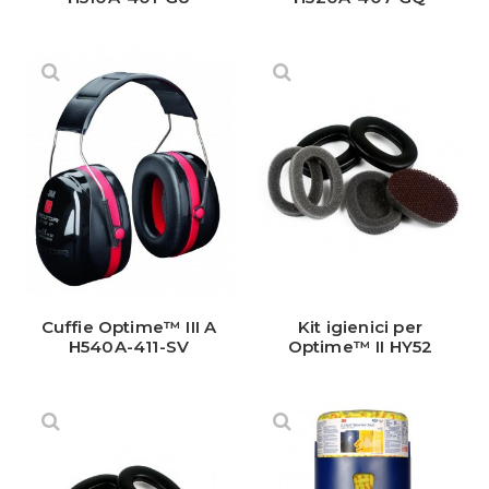
Cuffie Optime™ III A
Kit igienici per
H540A-411-SV
Optime™ II HY52