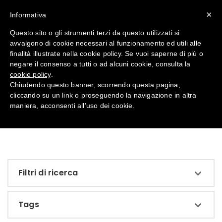
×
Informativa
Questo sito o gli strumenti terzi da questo utilizzati si
avvalgono di cookie necessari al funzionamento ed utili alle
Cuffie antinfortunistiche e
finalità illustrate nella cookie policy. Se vuoi saperne di più o
antirumore, Tappi, DPI
negare il consenso a tutti o ad alcuni cookie, consulta la
acustici EasyBook® Unigum
cookie policy
.
Chiudendo questo banner, scorrendo questa pagina,
cliccando su un link o proseguendo la navigazione in altra
Home
UDITO
maniera, acconsenti all’uso dei cookie.
Filtri di ricerca
Tags