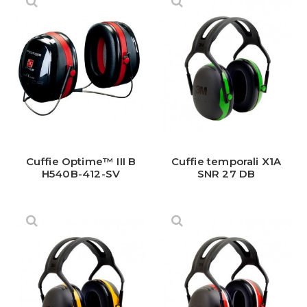
Cuffie Optime™ III B
Cuffie temporali X1A
H540B-412-SV
SNR 27 DB