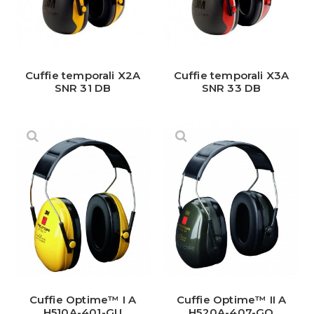
Cuffie temporali X2A
Cuffie temporali X3A
SNR 31 DB
SNR 33 DB
Cuffie Optime™ I A
Cuffie Optime™ II A
H510A-401-GU
H520A-407-GQ