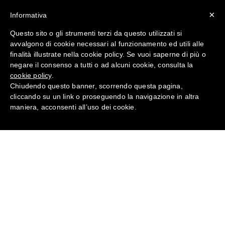
×
Informativa
Questo sito o gli strumenti terzi da questo utilizzati si
avvalgono di cookie necessari al funzionamento ed utili alle
Antinfortunistica Kit igienici
finalità illustrate nella cookie policy. Se vuoi saperne di più o
per Optime™ III HY54 da
negare il consenso a tutti o ad alcuni cookie, consulta la
Lavoro
cookie policy
.
Chiudendo questo banner, scorrendo questa pagina,
cliccando su un link o proseguendo la navigazione in altra
Home
UDITO
maniera, acconsenti all’uso dei cookie.