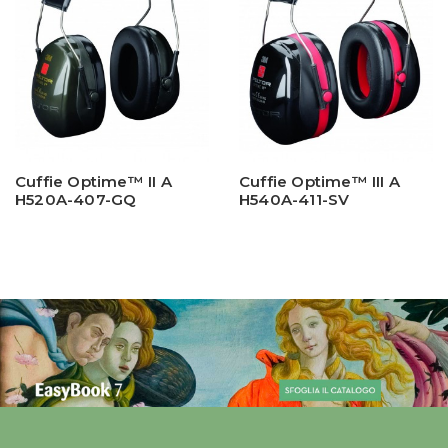
Cuffie Optime™ II A
Cuffie Optime™ III A
H520A-407-GQ
H540A-411-SV