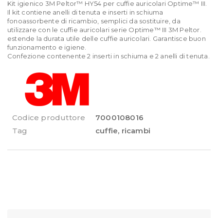
Kit igienico 3M Peltor™ HY54 per cuffie auricolari Optime™ III.
Il kit contiene anelli di tenuta e inserti in schiuma
fonoassorbente di ricambio, semplici da sostituire, da
utilizzare con le cuffie auricolari serie Optime™ III 3M Peltor.
estende la durata utile delle cuffie auricolari. Garantisce buon
funzionamento e igiene.
Confezione contenente 2 inserti in schiuma e 2 anelli di tenuta.
Codice produttore
7000108016
Tag
cuffie
,
ricambi