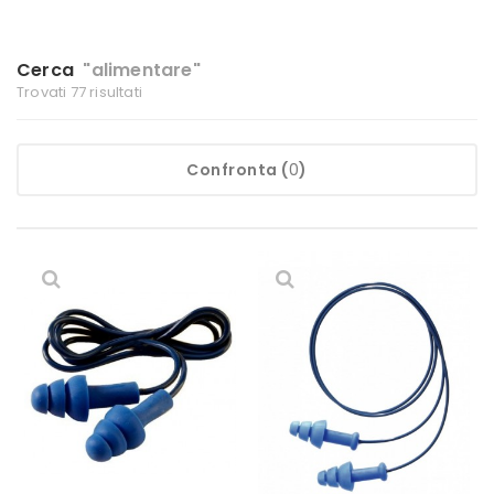
Cerca
"alimentare"
Trovati 77 risultati
Confronta
(
0
)