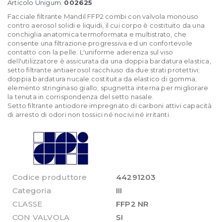
Articolo Unigum:
002625
Facciale filtrante Mandil FFP2 combi con valvola monouso
contro aerosol solidi e liquidi, il cui corpo è costituito da una
conchiglia anatomica termoformata e multistrato, che
consente una filtrazione progressiva ed un confortevole
contatto con la pelle. L'uniforme aderenza sul viso
dell'utilizzatore è assicurata da una doppia bardatura elastica,
setto filtrante antiaerosol racchiuso da due strati protettivi;
doppia bardatura nucale costituita da elastico di gomma;
elemento stringinaso giallo; spugnetta interna per migliorare
la tenuta in corrispondenza del setto nasale.
Setto filtrante antiodore impregnato di carboni attivi capacità
di arresto di odori non tossici né nocivi né irritanti.
Codice produttore
44291203
Categoria
III
CLASSE
FFP2 NR
CON VALVOLA
SI