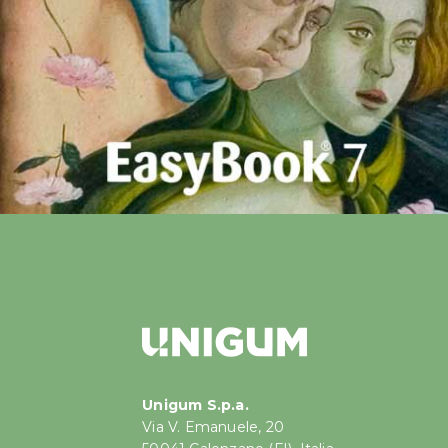
Unigum S.p.a.
Via V. Emanuele, 20