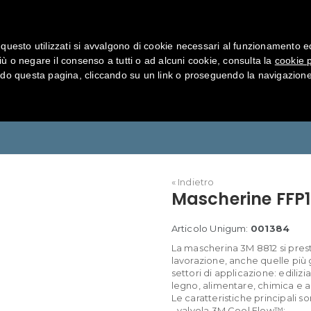
Normative
Come funziona
Download
Con
questo utilizzati si avvalgono di cookie necessari al funzionamento ed uti
iù o negare il consenso a tutti o ad alcuni cookie, consulta la
cookie p
o questa pagina, cliccando su un link o proseguendo la navigazione 
P1 con valvola 8812 da Lavoro
« Indietro
Mascherine FFP1
Articolo Unigum:
001384
La mascherina 3M 8812 si presta 
lavorazione, anche quelle più 
settori di applicazione: ediliz
legno, alimentare, chimica e a
Le caratteristiche principali so
- valvola 3M Cool Flow™;