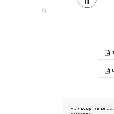
Sc
Di
Vuoi
scoprire se
que