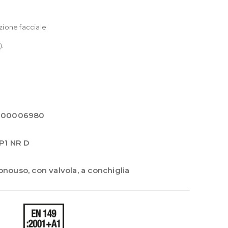
zione facciale
).
000006980
P1 NR D
onouso
,
con valvola
,
a conchiglia