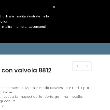
×
tatti
li alle finalità illustrate nella
olicy
.
in altra maniera, acconsenti
Home
RESPIRAZIONE
 con valvola 8812
ad essere utilizzata in modo trasversale in tutti i tipi di
gravose.
ia, nautica, farmaceutico, fonderie, gomma, metallo,
gricoltura.
no: