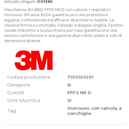
Articolo Unigum:
001385
Mascherina 3M 8822 FFP2 NR D con valvola. I respiratori
monouso 3M serie 8000 garantiscono una protezione
leggera, confortevole ed efficace da polveri e nebbie. La
classica forma a conchiglia, il design a doppia cinghia, il ponte
nasale imbottito e la placchetta per naso garantiscono una
tenuta confortevole in una gamma di prodotti adatti a volti di
dimensioni diverse.
Codice produttore
7100101091
Categoria
III
CLASSE
FFP2 NR D
CON VALVOLA
SI
monouso
,
con valvola
,
a
Tag
conchiglia