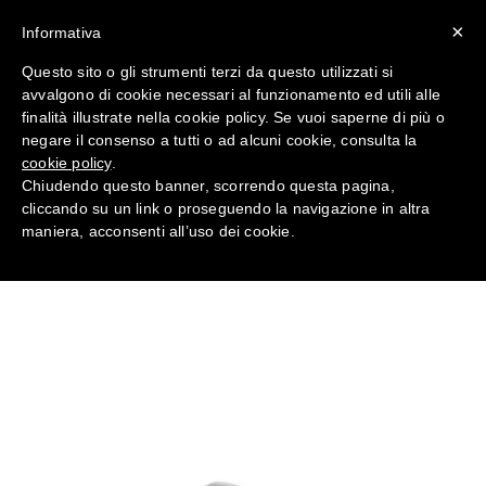
×
Informativa
Questo sito o gli strumenti terzi da questo utilizzati si
avvalgono di cookie necessari al funzionamento ed utili alle
Antinfortunistica Mascherine
finalità illustrate nella cookie policy. Se vuoi saperne di più o
FFP2 con valvola 8822 da
negare il consenso a tutti o ad alcuni cookie, consulta la
Lavoro
cookie policy
.
Chiudendo questo banner, scorrendo questa pagina,
cliccando su un link o proseguendo la navigazione in altra
Home
RESPIRAZIONE
maniera, acconsenti all’uso dei cookie.