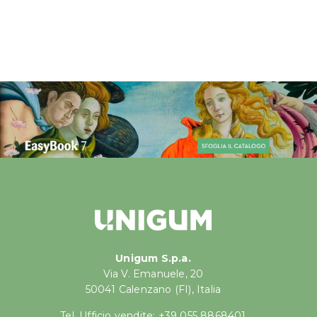
Unigum S.p.a.
Via V. Emanuele, 20
50041 Calenzano (FI), Italia
Tel. Ufficio vendite: +39 055 8868401