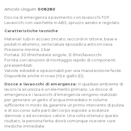
Articolo Unigum:
008280
Doccia di emergenza a pavimento con lavaocchi TOF.
Lavaocchi con vaschette in ABS, spruzzo aerato e regolato.
Caratteristiche tecniche
Materiali: tubi in acciaio zincato, raccordi in ottone, base e
pedali in alluminio, verniciatura epossidica anticorrosiva.
Pressione minima: 2 bar.
Portata: 30 l/min/testate singole, 12 l/min/lavaocchi.
Fornita con istruzioni di montaggio rapido di componenti
preassemblati.
Valvole estraibili e ispezionabili per una manutenzione facile.
Disponibile anche in rosso (H) e giallo (D).
Docce e lavaocchi di emergenza:
In qualsiasi ambiente di
lavoro la sicurezza è un elemento primario. Le docce di
emergenza e i lavaocchi d’emergenza vengono realizzati
per generare un getto d’acqua immediato in volume
sufficiente in modo da garantire un primo intervento di pulizia
e di soccorso sulle parti del corpo esposte a sostanze
dannose o ad eccessivo calore. Una volta ottenuto questo
risultato, la persona ferita dovrà comunque ricevere cure
mediche immediate.