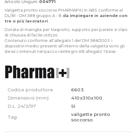
Articolo Unigum:
004771
Valigetta pronto soccorso PHARMAPIU in ABS conforme al
DL/81 - DM 388 gruppo A - B
da impiegare in aziende con
tre o più lavoratori
.
Dotata di maniglia per trasporto, supporto per parete e clips
di chiusura di facile utilizzo.
Contenuto conforme all’allegato 1 del DM 388/2003: i
dispositivi medici presenti all’interno della valigetta sono gli
stessi contenuti nel pacco reintegro AB allegato 1 base.
Codice produttore
6603
Dimensioni (mm)
410x310x100
D.L. 24/2/97
SI
valigette pronto
Tag
soccorso