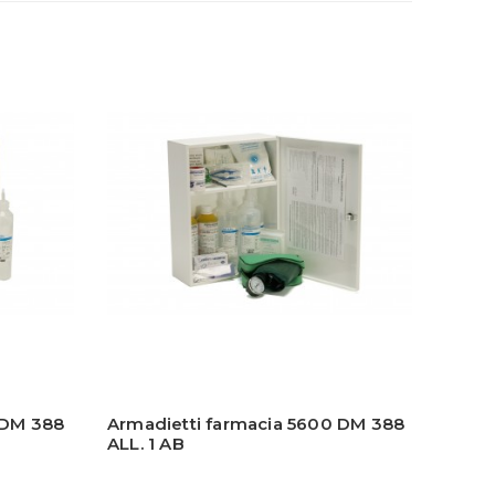
 DM 388
Armadietti farmacia 5600 DM 388
Pacch
ALL. 1 AB
ALL.1