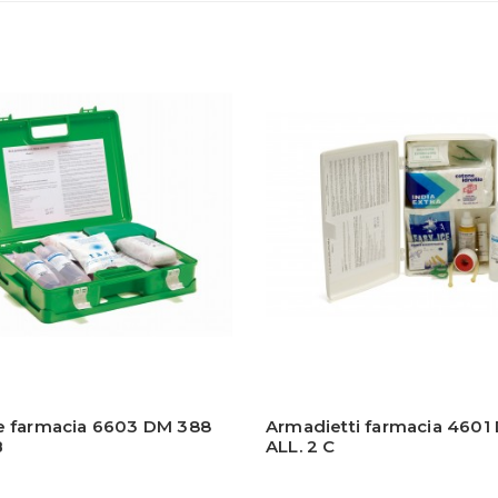
te farmacia 6603 DM 388
Armadietti farmacia 4601
B
ALL. 2 C