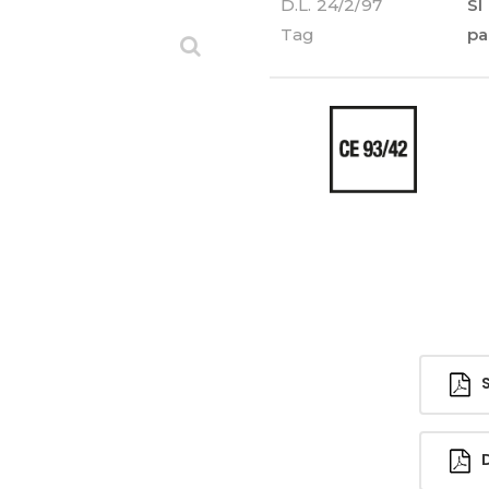
D.L. 24/2/97
SI
Tag
pa
Sc
Di