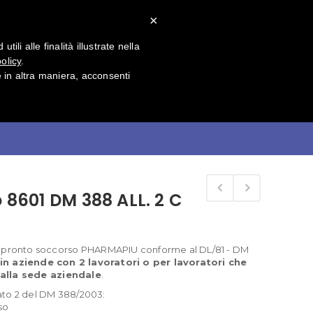
×
tatti
li alle finalità illustrate nella
olicy
.
in altra maniera, acconsenti
Home
PRONTO SOCCORSO
 8601 DM 388 ALL. 2 C
e pronto soccorso PHARMAPIU conforme al DL/81 - DM
in aziende con 2 lavoratori o per lavoratori che
dalla sede aziendale
.
ato 2 del DM 388/2003:
so