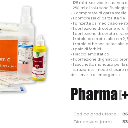
- 125 ml di soluzione cutanea 
- 250 ml di soluzione fisiologic
- 3 compresse di garza sterile
- 1 compressa di garza sterile 
- 1 pinzetta da medicazione s
- 1 confezione di cotone idrofi
- 1 confezione di cerotti di var
- 1 rotolo di cerotto alto cm 2, 
- 1 rotolo di benda orlata alta 
- 1 paio di forbici
- 1 laccio emostatico
- 1 confezione di ghiaccio pro
- 1 sacchetto monouso per la rac
- istruzioni sul modo di usare i
del servizio di emergenza.
Codice produttore
86
Dimensioni (mm)
33