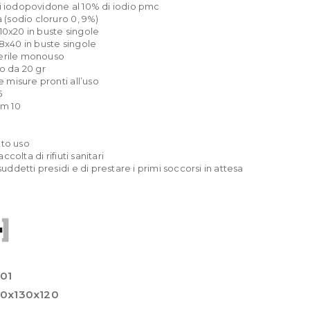
di iodopovidone al 10% di iodio pmc
a (sodio cloruro 0, 9%)
 10x20 in buste singole
18x40 in buste singole
terile monouso
lo da 20 gr
ie misure pronti all’uso
5
cm 10
nto uso
colta di rifiuti sanitari
 suddetti presidi e di prestare i primi soccorsi in attesa
01
0x130x120