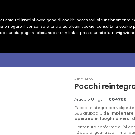
Normative
Come funziona
Download
Con
questo utilizzati si avvalgono di cookie necessari al funzionamento ed uti
iù o negare il consenso a tutti o ad alcuni cookie, consulta la
cookie p
o questa pagina, cliccando su un link o proseguendo la navigazione 
. 2 C - Antinfortunistica
« Indietro
Pacchi reintegro
Articolo Unigum:
004766
Pacco reintegro per valigett
388 gruppo C
da impiegare 
operano in luoghi diversi 
Contenuto conforme all’alleg
- 2 paia di guanti sterili monou