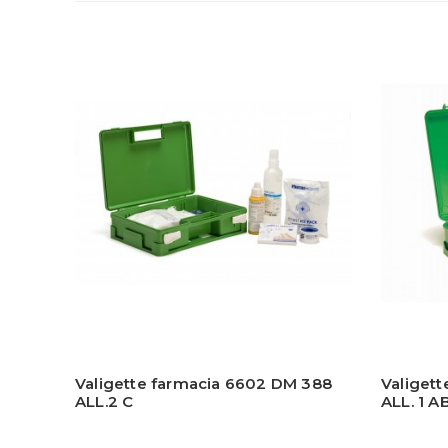
Valigette farmacia 6602 DM 388
Valiget
ALL.2 C
ALL. 1 A